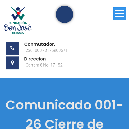
Skip
to
content
Conmutador.
2361000 - 3175809671
Direccion
Carrera 8 No. 17 - 52
Comunicado 001-
26 Cierre de