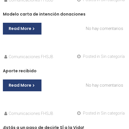
Modelo carta de intención donaciones
Read More
en
No hay comentarios
Mo
car
de
int
Posted in
Sin categoría
Comunicaciones FHSJB
do
Aporte recibido
Read More
en
No hay comentarios
Apo
rec
Posted in
Sin categoría
Comunicaciones FHSJB
¡Estás a un paso de decirle SÍ a la Vida!