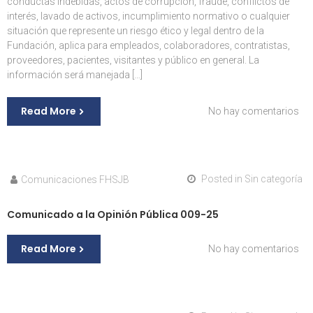
conductas indebidas, actos de corrupción, fraude, conflictos de
interés, lavado de activos, incumplimiento normativo o cualquier
situación que represente un riesgo ético y legal dentro de la
Fundación, aplica para empleados, colaboradores, contratistas,
proveedores, pacientes, visitantes y público en general. La
información será manejada […]
Read More
en
No hay comentarios
Tr
Posted in
Sin categoría
Comunicaciones FHSJB
Comunicado a la Opinión Pública 009-25
Read More
en
No hay comentarios
Co
a
la
Opi