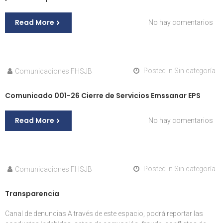
Read More
en
No hay comentarios
¡Es
a
un
pa
Posted in
Sin categoría
Comunicaciones FHSJB
de
dec
Comunicado 001-26 Cierre de Servicios Emssanar EPS
SÍ
a
la
Read More
en
No hay comentarios
Vid
Co
001
26
Cie
Posted in
Sin categoría
Comunicaciones FHSJB
de
Ser
Transparencia
Em
EP
Canal de denuncias A través de este espacio, podrá reportar las