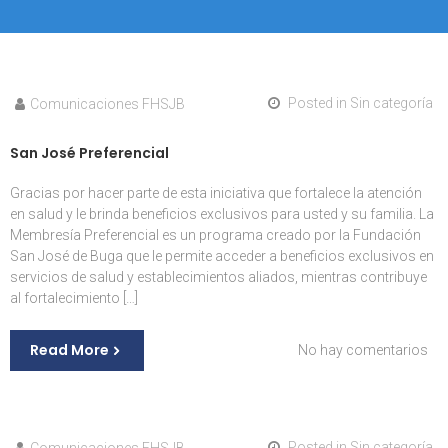
Posted in
Sin categoría
Comunicaciones FHSJB
San José Preferencial
Gracias por hacer parte de esta iniciativa que fortalece la atención
en salud y le brinda beneficios exclusivos para usted y su familia. La
Membresía Preferencial es un programa creado por la Fundación
San José de Buga que le permite acceder a beneficios exclusivos en
servicios de salud y establecimientos aliados, mientras contribuye
al fortalecimiento […]
Read More
en
No hay comentarios
Sa
Jo
Pre
Posted in
Sin categoría
Comunicaciones FHSJB