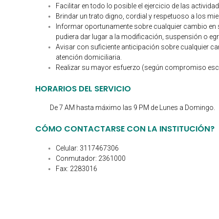
Facilitar en todo lo posible el ejercicio de las activid
Brindar un trato digno, cordial y respetuoso a los mi
Informar oportunamente sobre cualquier cambio en s
pudiera dar lugar a la modificación, suspensión o eg
Avisar con suficiente anticipación sobre cualquier cam
atención domiciliaria.
Realizar su mayor esfuerzo (según compromiso escrit
HORARIOS DEL SERVICIO
De 7 AM hasta máximo las 9 PM de Lunes a Domingo.
CÓMO CONTACTARSE CON LA INSTITUCIÓN?
Celular: 3117467306
Conmutador: 2361000
Fax: 2283016