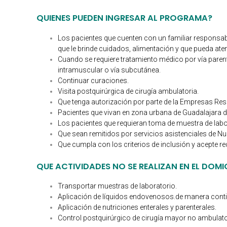
QUIENES PUEDEN INGRESAR AL PROGRAMA?
Los pacientes que cuenten con un familiar responsab
que le brinde cuidados, alimentación y que pueda atend
Cuando se requiere tratamiento médico por vía parent
intramuscular o vía subcutánea.
Continuar curaciones.
Visita postquirúrgica de cirugía ambulatoria.
Que tenga autorización por parte de la Empresas Re
Pacientes que vivan en zona urbana de Guadalajara de
Los pacientes que requieran toma de muestra de labo
Que sean remitidos por servicios asistenciales de Nues
Que cumpla con los criterios de inclusión y acepte rec
QUE ACTIVIDADES NO SE REALIZAN EN EL DOMI
Transportar muestras de laboratorio.
Aplicación de líquidos endovenosos.de manera conti
Aplicación de nutriciones enterales y parenterales.
Control postquirúrgico de cirugía mayor no ambulator