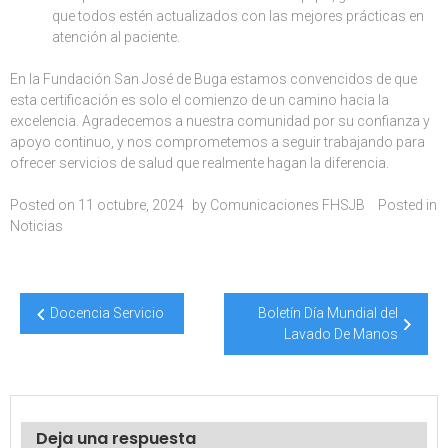
que todos estén actualizados con las mejores prácticas en
atención al paciente.
En la Fundación San José de Buga estamos convencidos de que
esta certificación es solo el comienzo de un camino hacia la
excelencia. Agradecemos a nuestra comunidad por su confianza y
apoyo continuo, y nos comprometemos a seguir trabajando para
ofrecer servicios de salud que realmente hagan la diferencia.
Posted on
11 octubre, 2024
by
Comunicaciones FHSJB
Posted in
Noticias
Navegación
Docencia Servicio
Boletín Día Mundial del
de
Lavado De Manos
entradas
Deja una respuesta