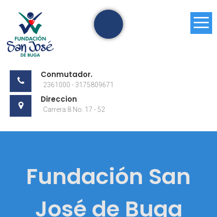
Skip
to
content
Conmutador.
2361000 - 3175809671
Direccion
Carrera 8 No. 17 - 52
Fundación San
José de Buga